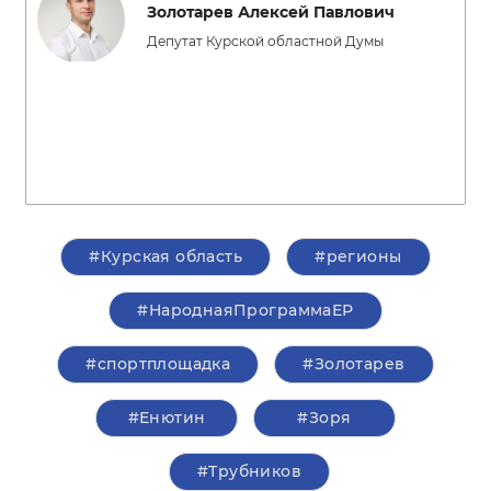
Золотарев Алексей Павлович
Депутат Курской областной Думы
#Курская область
#регионы
#НароднаяПрограммаЕР
#спортплощадка
#Золотарев
#Енютин
#Зоря
#Трубников