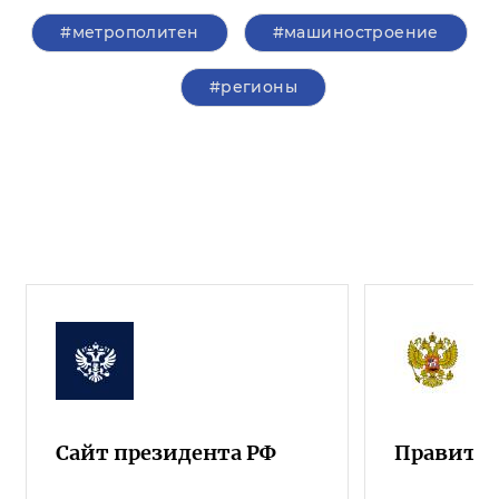
#метрополитен
#машиностроение
#регионы
Сайт президента РФ
Правител