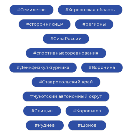
#Семилетов
#Херсонская область
#сторонникиЕР
#регионы
#СилаРоссии
#спортивныесоревнования
#Деньфизкультурника
#Воронина
#Ставропольский край
#Чукотский автономный округ
#Спицын
#Корольков
#Руднев
#Шонов