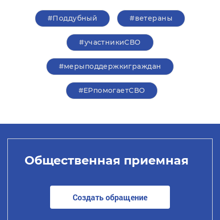
#Поддубный
#ветераны
#участникиСВО
#мерыподдержкиграждан
#ЕРпомогаетСВО
Общественная приемная
Создать обращение