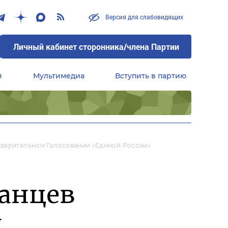
Версия для слабовидящих
Личный кабинет сторонника/члена Партии
я
Мультимедиа
Вступить в партию
Центральный совет сторонников партии «Единая Россия»
дварительном Голосовании «Единой России»
ганцев
м