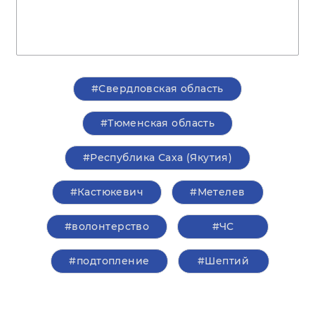
#Свердловская область
#Тюменская область
#Республика Саха (Якутия)
#Кастюкевич
#Метелев
#волонтерство
#ЧС
#подтопление
#Шептий