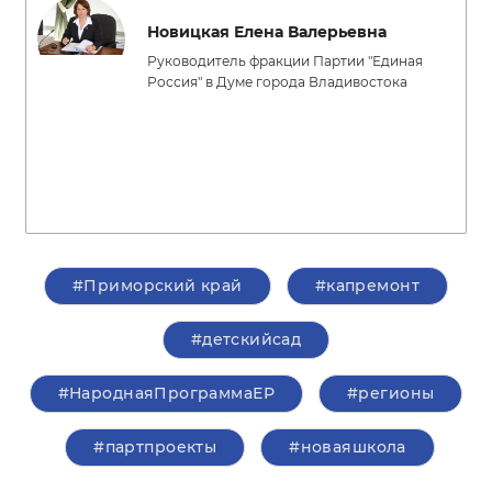
Новицкая Елена Валерьевна
Руководитель фракции Партии "Единая
Россия" в Думе города Владивостока
#Приморский край
#капремонт
#детскийсад
#НароднаяПрограммаЕР
#регионы
#партпроекты
#новаяшкола