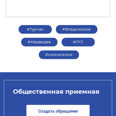
#Турчак
#Владимиров
#Медведев
#ПГС
#назначение
Общественная приемная
Создать обращение