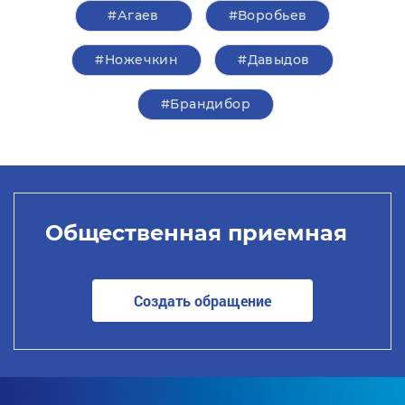
#Агаев
#Воробьев
#Ножечкин
#Давыдов
#Брандибор
Общественная приемная
Создать обращение