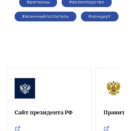
#регионы
#волонтерство
#военныйгоспиталь
#концерт
Сайт президента РФ
Правител