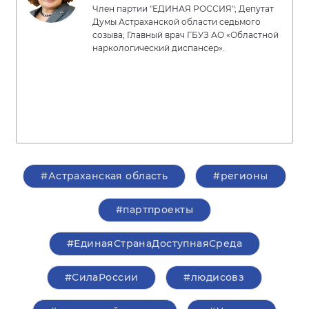
Член партии "ЕДИНАЯ РОССИЯ"; Депутат
Думы Астраханской области седьмого
созыва; Главный врач ГБУЗ АО «Областной
наркологический диспансер».
#Астраханская область
#регионы
#партпроекты
#ЕдинаяСтранаДоступнаяСреда
#СилаРоссии
#людисовз