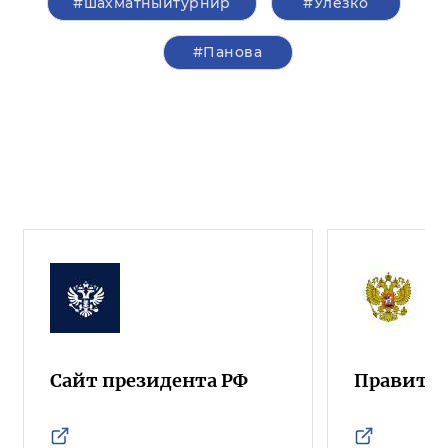
#шахматныйтурнир
#Улезко
#Панова
Сайт президента РФ
Правител