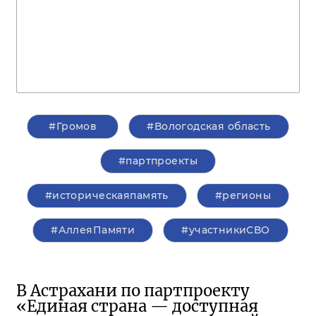
#Громов
#Вологодская область
#партпроекты
#историческаяпамять
#регионы
#АллеяПамяти
#участникиСВО
В Астрахани по партпроекту
«Единая страна — доступная