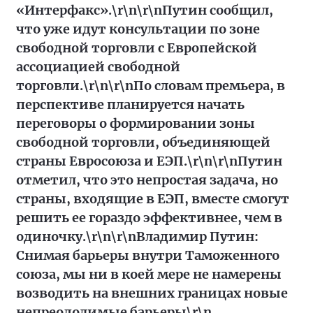
«Интерфакс».\r\n\r\nПутин сообщил,
что уже идут консультации по зоне
свободной торговли с Европейской
ассоциацией свободной
торговли.\r\n\r\nПо словам премьера, в
перспективе планируется начать
переговоры о формировании зоны
свободной торговли, объединяющей
страны Евросоюза и ЕЭП.\r\n\r\nПутин
отметил, что это непростая задача, но
страны, входящие в ЕЭП, вместе смогут
решить ее гораздо эффективнее, чем в
одиночку.\r\n\r\nВладимир Путин:
Снимая барьеры внутри Таможенного
союза, мы ни в коей мере не намерены
возводить на внешних границах новые
непреодолимые барьеры\r\n