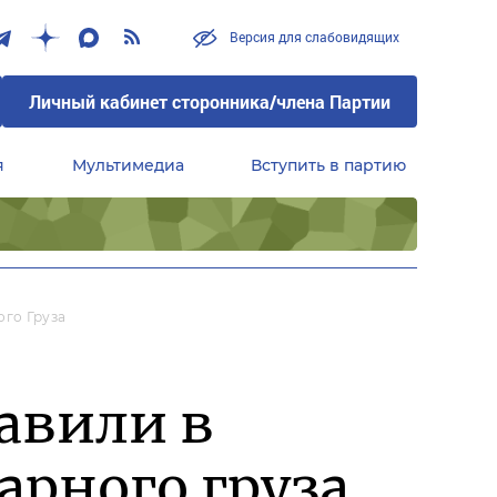
Версия для слабовидящих
Личный кабинет сторонника/члена Партии
я
Мультимедиа
Вступить в партию
Центральный совет сторонников партии «Единая Россия»
го Груза
авили в
арного груза