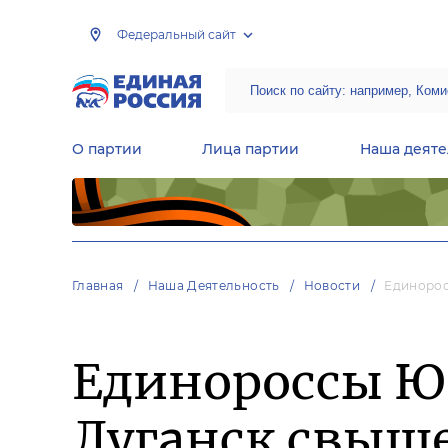
Федеральный сайт
О партии
Лица партии
Наша деяте
Центральная общественная приемная Председателя партии «Единая Россия»
Народная программа «Единой России»
Региональные общ
Руководящий состав Межрегиональных координационных советов
Центральная контрольная комиссия партии
Главная
Наша Деятельность
Новости
Единорос
Единороссы Ю
Луганск свыше