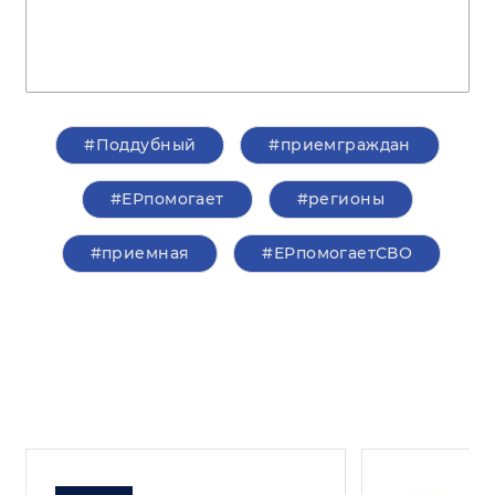
#Поддубный
#приемграждан
#ЕРпомогает
#регионы
#приемная
#ЕРпомогаетСВО