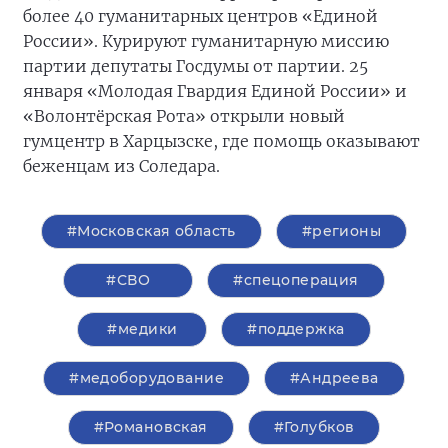
более 40 гуманитарных центров «Единой
России». Курируют гуманитарную миссию
партии депутаты Госдумы от партии. 25
января «Молодая Гвардия Единой России» и
«Волонтёрская Рота» открыли новый
гумцентр в Харцызске, где помощь оказывают
беженцам из Соледара.
#Московская область
#регионы
#СВО
#спецоперация
#медики
#поддержка
#медоборудование
#Андреева
#Романовская
#Голубков