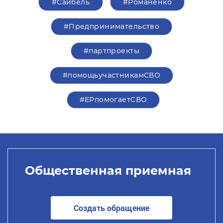
#Сайбель
#Романенко
#Предпринимательство
#партпроекты
#помощьучастникамСВО
#ЕРпомогаетСВО
Общественная приемная
Создать обращение