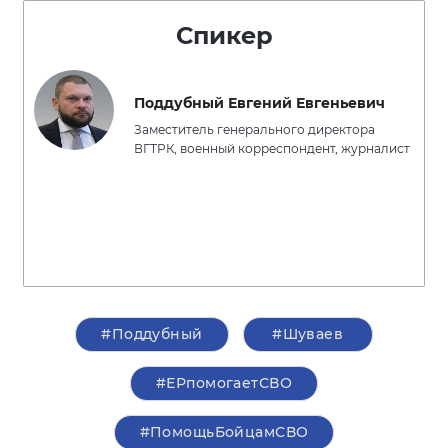
Спикер
Поддубный Евгений Евгеньевич
Заместитель генерального директора
ВГТРК, военный корреспондент, журналист
#Поддубный
#Шуваев
#ЕРпомогаетСВО
#ПомощьБойцамСВО