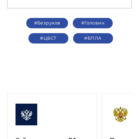
#Безруков
#Головин
#ЦБСТ
#БПЛА