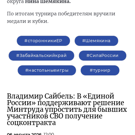
округа
Нина Шемякина.
По итогам турнира победителям вручили
медали и кубки.
#сторонникиЕР
#Шемякина
#Забайкальскийкрай
#СилаРоссии
#настольныеигры
#турнир
Владимир Сайбель: В «Единой
России» поддерживают решение
Минтруда упростить для бывших
участников СВО получение
соцконтракта
06 августа 2026,
12:00