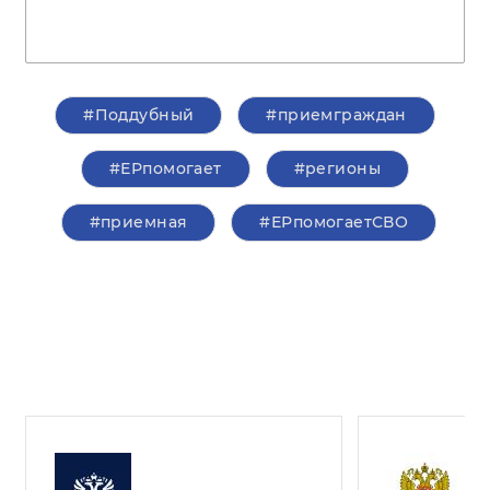
#Поддубный
#приемграждан
#ЕРпомогает
#регионы
#приемная
#ЕРпомогаетСВО