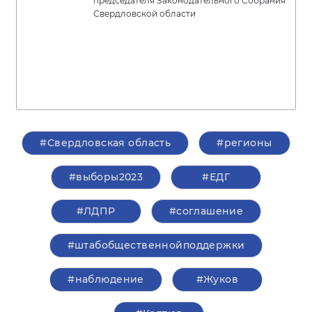
председателя Законодательного Собрания
Свердловской области
#Свердловская область
#регионы
#выборы2023
#ЕДГ
#ЛДПР
#соглашение
#штабобщественнойподдержки
#наблюдение
#Жуков