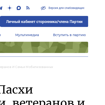
Версия для слабовидящих
Личный кабинет сторонника/члена Партии
я
Мультимедиа
Вступить в партию
Центральный совет сторонников партии «Единая Россия»
етеранов И Семьи Мобилизованных
Пасхи
, ветеранов и