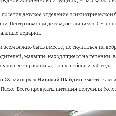
трудной жизненной ситуации», – рассказал он.
посетил детское отделение психиатрической 
цу, Центр помощи детям, оставшимся без поп
хальные подарки.
м всем важно быть вместе, не скупиться на доб
одителей, малыши, находящиеся на лечении, в
вали свет праздника, нашу любовь и заботу», 
о 28-му округу
Николай Шайдин
вместе с акт
асхе. Всего продукты питания получили более