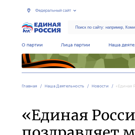
Федеральный сайт
О партии
Лица партии
Наша деяте
Центральная общественная приемная Председателя партии «Единая Россия»
Народная программа «Единой России»
Региональные общ
Руководящий состав Межрегиональных координационных советов
Центральная контрольная комиссия партии
Главная
Наша Деятельность
Новости
«Единая 
«Единая Росси
поздравляет м