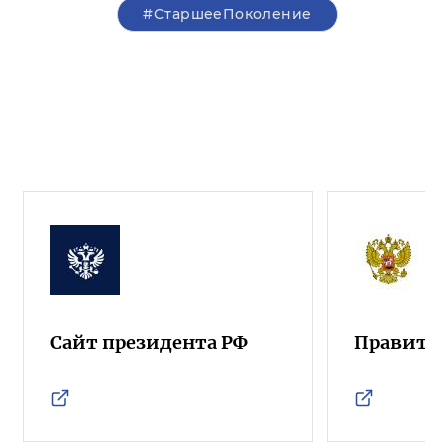
#СтаршееПоколение
Сайт президента РФ
Правител