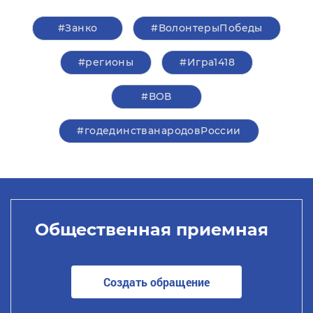
#Занко
#ВолонтерыПобеды
#регионы
#Игра1418
#ВОВ
#годединстванародовРоссии
Общественная приемная
Создать обращение