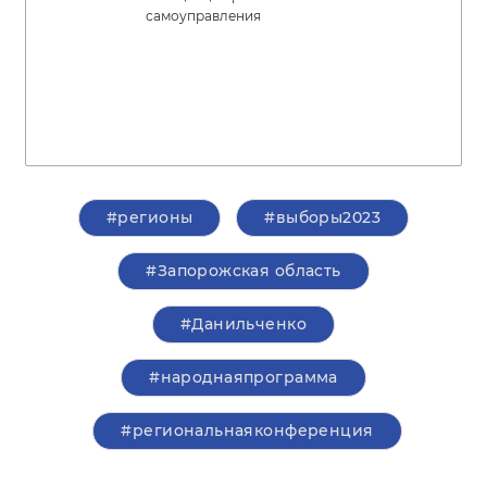
самоуправления
#регионы
#выборы2023
#Запорожская область
#Данильченко
#народнаяпрограмма
#региональнаяконференция