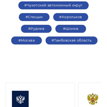
#Чукотский автономный округ
#Спицын
#Корольков
#Руднев
#Шонов
#Москва
#Тамбовская область