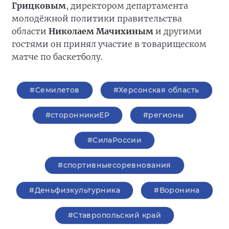
Грицковым
, директором департамента
молодёжной политики правительства
области
Николаем Мачихиным
и другими
гостями он принял участие в товарищеском
матче по баскетболу.
#Семилетов
#Херсонская область
#сторонникиЕР
#регионы
#СилаРоссии
#спортивныесоревнования
#Деньфизкультурника
#Воронина
#Ставропольский край