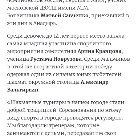
чемпионатов России, Европы и Азии, ученик
московской ДЮСШ имени М.М.
Ботвинника
Матвей Савченко
, приехавший в
эти дни в Анадырь.
Среди девочек до 14 лет первое место заняла
самая младшая участница спортивного
мероприятия семилетняя
Арина Кравцова
,
ученица
Рустама Новрузова
. Среди мальчиков
в этой же возрастной категории победу
одержал один из сильных юных любителей
шахмат окружной столицы
Александр
Вальгиргин
.
«Шахматные турниры в нашем городе стали
доброй традицией. Соревнования по этому
виду спорта в городе проводятся регулярно.
Мы благодарны тренерам, которые
занимаются с детьми, передавая им свои