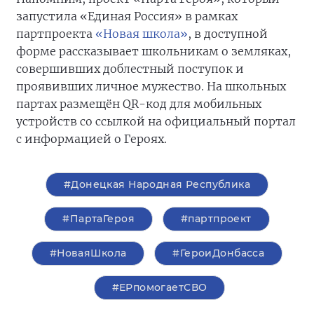
запустила «Единая Россия» в рамках
партпроекта
«Новая школа»
, в доступной
форме рассказывает школьникам о земляках,
совершивших доблестный поступок и
проявивших личное мужество. На школьных
партах размещён QR-код для мобильных
устройств со ссылкой на официальный портал
с информацией о Героях.
#Донецкая Народная Республика
#ПартаГероя
#партпроект
#НоваяШкола
#ГероиДонбасса
#ЕРпомогаетСВО