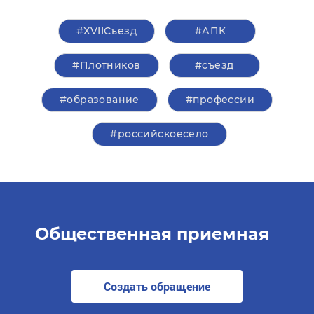
#XVIIСъезд
#АПК
#Плотников
#съезд
#образование
#профессии
#российскоесело
Общественная приемная
Создать обращение