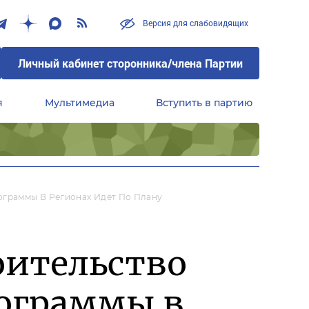
Версия для слабовидящих
Личный кабинет сторонника/члена Партии
я
Мультимедиа
Вступить в партию
Центральный совет сторонников партии «Единая Россия»
ограммы В Регионах Идёт По Плану
оительство
рограммы в