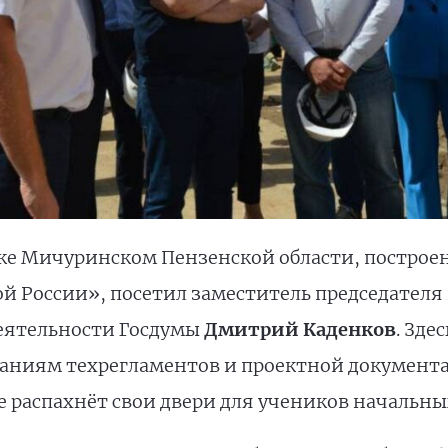
ке Мичуринском Пензенской области, построе
 России», посетил заместитель председателя
еятельности Госдумы
Дмитрий Каденков
. Зде
аниям техрегламентов и проектной документац
 распахнёт свои двери для учеников начальных