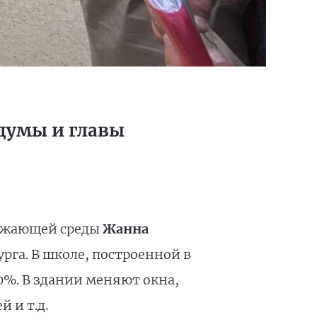
сдумы и главы
ружающей среды
Жанна
га. В школе, построенной в
70%. В здании меняют окна,
 и т.д.