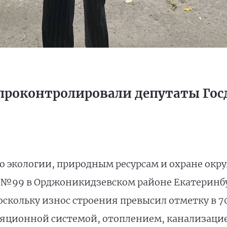
 проконтролировали депутаты Го
о экологии, природным ресурсам и охране ок
№99 в Орджоникидзевском районе Екатеринбур
поскольку износ строения превысил отметку в 
ляционной системой, отоплением, канализацией