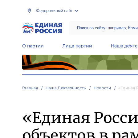
Федеральный сайт
О партии
Лица партии
Наша деяте
Центральная общественная приемная Председателя партии «Единая Россия»
Народная программа «Единой России»
Региональные общ
Руководящий состав Межрегиональных координационных советов
Центральная контрольная комиссия партии
Главная
Наша Деятельность
Новости
«Единая 
«Единая Росси
объектов в ра