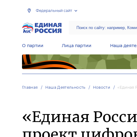
Федеральный сайт
О партии
Лица партии
Наша деяте
Центральная общественная приемная Председателя партии «Единая Россия»
Народная программа «Единой России»
Региональные общ
Руководящий состав Межрегиональных координационных советов
Центральная контрольная комиссия партии
Главная
Наша Деятельность
Новости
«Единая 
«Единая Росс
проект цифро