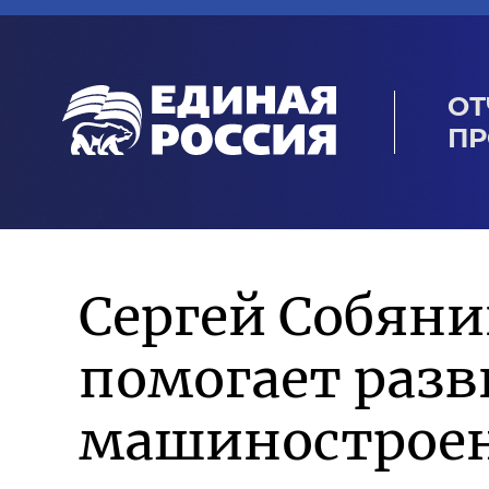
ОТ
ПР
Сергей Собян
помогает разв
машиностроен