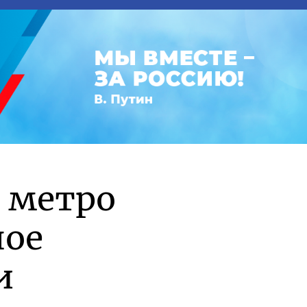
 метро
ное
и