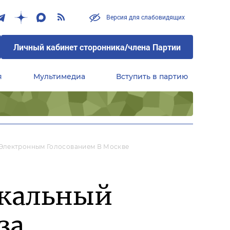
Версия для слабовидящих
Личный кабинет сторонника/члена Партии
я
Мультимедиа
Вступить в партию
Центральный совет сторонников партии «Единая Россия»
 Электронным Голосованием В Москве
икальный
за