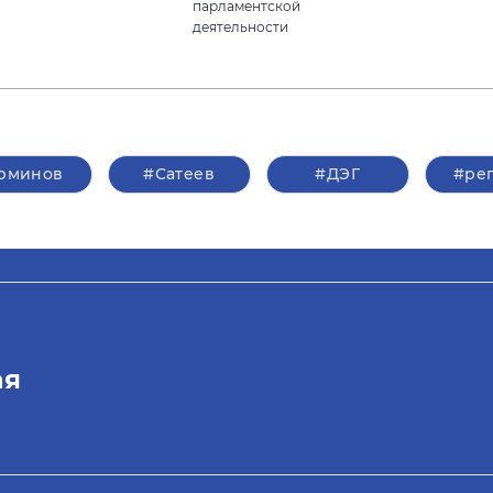
парламентской
деятельности
рминов
#Сатеев
#ДЭГ
#ре
ая