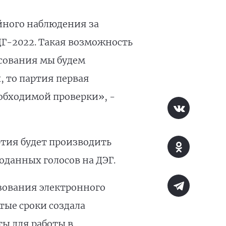
йного наблюдения за
Г-2022. Такая возможность
осования мы будем
, то партия первая
обходимой проверки», -
ртия будет производить
данных голосов на ДЭГ.
зования электронного
тые сроки создала
ы для работы в