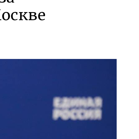
оскве