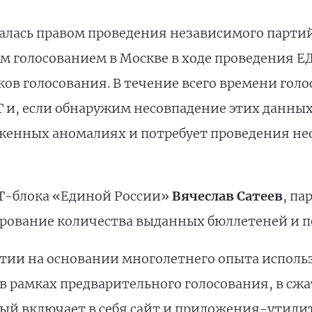
алась правом проведения независимого парти
голосованием в Москве в ходе проведения ЕД
иков голосования. В течение всего времени гол
 и, если обнаружим несовпадение этих данных
женных аномалиях и потребует проведения не
ИТ-блока «Единой России»
Вячеслав Сатеев
, па
ование количества выданных бюллетеней и по
тии на основании многолетнего опыта исполь
 рамках предварительного голосования, в сжа
ый включает в себя сайт и приложения-утилит