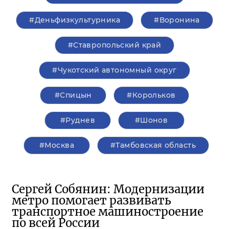
#Деньфизкультурника
#Воронина
#Ставропольский край
#Чукотский автономный округ
#Спицын
#Корольков
#Руднев
#Шонов
#Москва
#Тамбовская область
Сергей Собянин: Модернизации
метро помогает развивать
транспортное машиностроение
по всей России