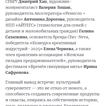
СПбГУ
Дмитрий Хан
, художник-
монументалист
Валерия Лошак
,
руководитель Акселератора «Ремесло +
дизайн»
Антонина Дорогова
, руководитель
НПП «АЙТЕГС» (технологии для семей с
детьми и маломобильных граждан)
Галина
Салазкина
, основатель бренда Cher-Neva,
победитель «Конкурса креативных
индустрий–2025»
Елена Чернева
, а также
член правления ассоциации «Женская
гильдия предпринимателей», руководитель
фестиваля «Времён связующая нить»
Ирина
Сафронова
.
Главный вывод встречи: культурный
суверенитет — это не отказ от нового, а
способность создавать современные продукты
и смыслы, опираясь на собственную историю,
язык, традиции и ценности. Креативные