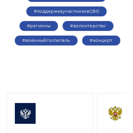
#поддержкаучастниковСВО
#регионы
#волонтерство
#военныйгоспиталь
#концерт