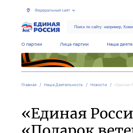
Федеральный сайт
О партии
Лица партии
Наша деяте
Центральная общественная приемная Председателя партии «Единая Россия»
Народная программа «Единой России»
Региональные общ
Руководящий состав Межрегиональных координационных советов
Центральная контрольная комиссия партии
Главная
Наша Деятельность
Новости
«Единая 
«Единая Росси
«Подарок вете