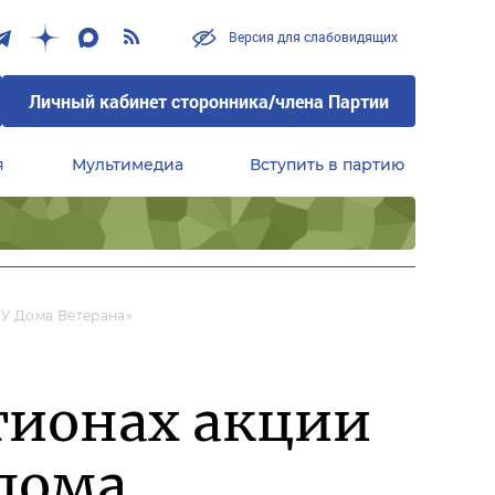
Версия для слабовидящих
Личный кабинет сторонника/члена Партии
я
Мультимедиа
Вступить в партию
Центральный совет сторонников партии «Единая Россия»
 У Дома Ветерана»
гионах акции
 дома