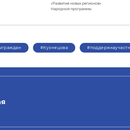
«Развитие новых регионов»
Народной программы
ыграждан
#Кузнецова
#поддержкаучаст
ая