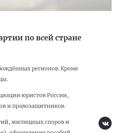
ртии по всей стране
бождённых регионов. Кроме
цы.
циации юристов России,
тов и правозащитников.
тий, жилищных споров и
во), оформления пособий,