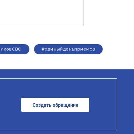
никовСВО
#единыйденьприемов
Создать обращение