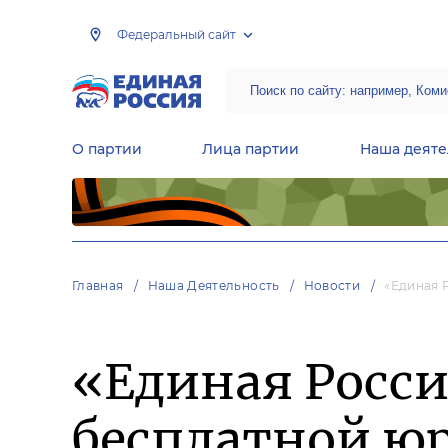
Федеральный сайт
О партии
Лица партии
Наша деяте
Центральная общественная приемная Председателя партии «Единая Россия»
Народная программа «Единой России»
Региональные общ
Руководящий состав Межрегиональных координационных советов
Центральная контрольная комиссия партии
Главная
Наша Деятельность
Новости
«Единая 
«Единая Росс
бесплатной ю