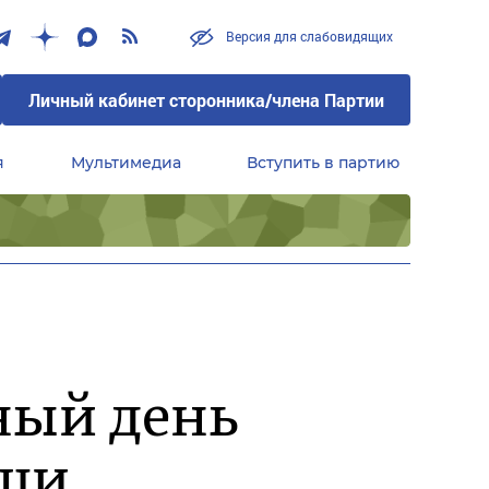
Версия для слабовидящих
Личный кабинет сторонника/члена Партии
я
Мультимедиа
Вступить в партию
Центральный совет сторонников партии «Единая Россия»
ный день
ощи