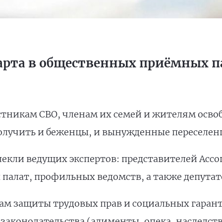
арта в общественных приёмных па
стникам СВО, членам их семей и жителям осво
получить и беженцы, и вынужденные переселен
екли ведущих экспертов: представителей Ассо
 палат, профильных ведомств, а также депута
ам защиты трудовых прав и социальных гаран
законодательства (алименты, опека, наследст