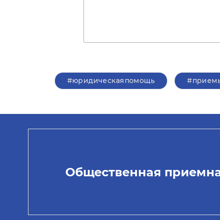
#юридическаяпомощь
#прием
Общественная приемн