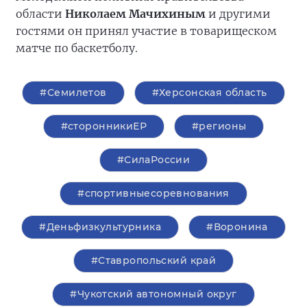
области
Николаем Мачихиным
и другими
гостями он принял участие в товарищеском
матче по баскетболу.
#Семилетов
#Херсонская область
#сторонникиЕР
#регионы
#СилаРоссии
#спортивныесоревнования
#Деньфизкультурника
#Воронина
#Ставропольский край
#Чукотский автономный округ