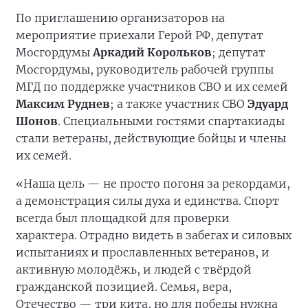
По приглашению организаторов на
мероприятие приехали Герой РФ, депутат
Мосгордумы
Аркадий Корольков
; депутат
Мосгордумы, руководитель рабочей группы
МГД по поддержке участников СВО и их семей
Максим Руднев
; а также участник СВО
Эдуард
Шонов
. Специальными гостями спартакиады
стали ветераны, действующие бойцы и члены
их семей.
«Наша цель — не просто погоня за рекордами,
а демонстрация силы духа и единства. Спорт
всегда был площадкой для проверки
характера. Отрадно видеть в забегах и силовых
испытаниях и прославленных ветеранов, и
активную молодёжь, и людей с твёрдой
гражданской позицией. Семья, вера,
Отечество — три кита, но для победы нужна