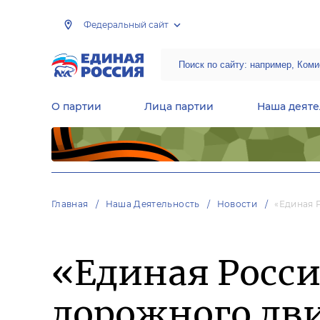
Федеральный сайт
О партии
Лица партии
Наша деяте
Центральная общественная приемная Председателя партии «Единая Россия»
Народная программа «Единой России»
Региональные общ
Руководящий состав Межрегиональных координационных советов
Центральная контрольная комиссия партии
Главная
Наша Деятельность
Новости
«Единая 
«Единая Росси
дорожного дв