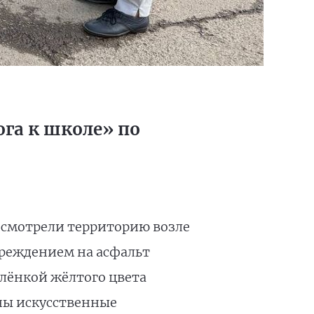
га к школе» по
осмотрели территорию возле
чреждением на асфальт
лёнкой жёлтого цвета
ны искусственные