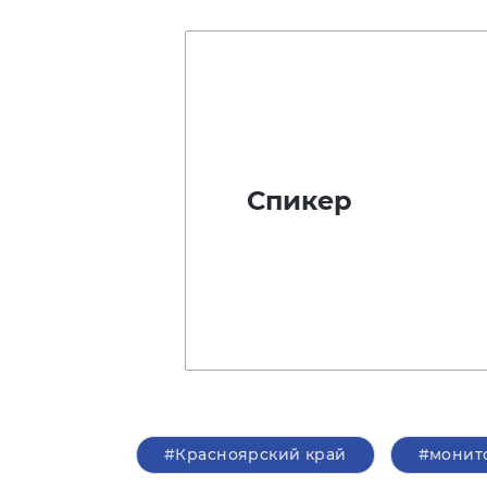
Спикер
#Красноярский край
#монит