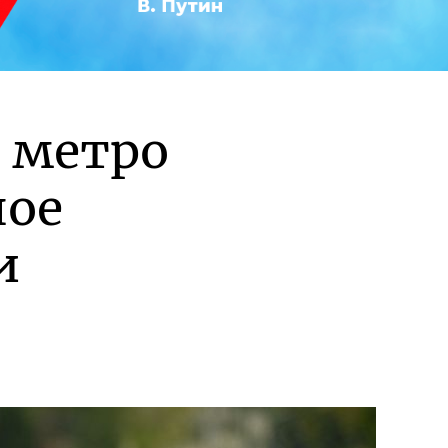
 метро
ное
и