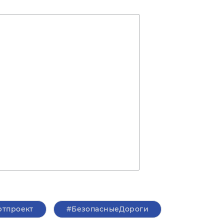
ртпроект
#БезопасныеДороги