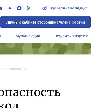
Версия для слабовидящих
Личный кабинет сторонника/члена Партии
я
Мультимедиа
Вступить в партию
Центральный совет сторонников партии «Единая Россия»
кол Красноярска
опасность
кол