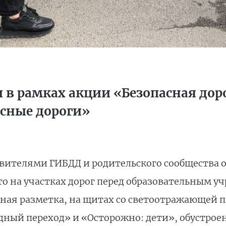
в рамках акции «Безопасная доро
асные дороги»
авителями ГИБДД и родительского сообщества 
то на участках дорог перед образовательным у
ная разметка, на щитах со светоотражающей п
ный переход» и «Осторожно: дети», обустрое