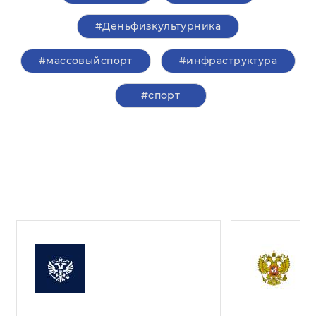
#Деньфизкультурника
#массовыйспорт
#инфраструктура
#спорт