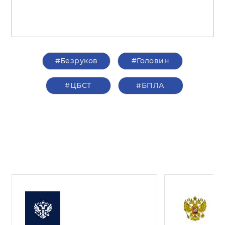
#Безруков
#Головин
#ЦБСТ
#БПЛА