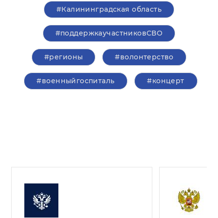
#Калининградская область
#поддержкаучастниковСВО
#регионы
#волонтерство
#военныйгоспиталь
#концерт