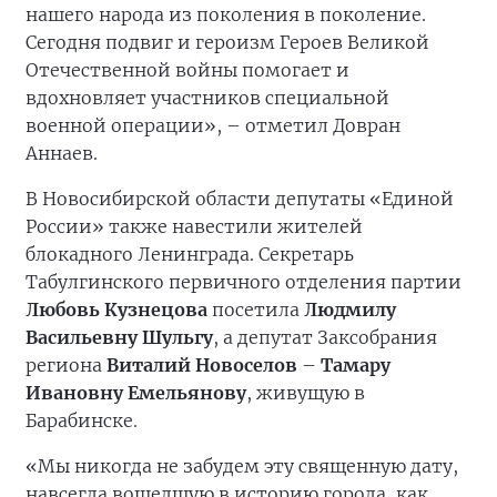
нашего народа из поколения в поколение.
Сегодня подвиг и героизм Героев Великой
Отечественной войны помогает и
вдохновляет участников специальной
военной операции», – отметил Довран
Аннаев.
В Новосибирской области депутаты «Единой
России» также навестили жителей
блокадного Ленинграда. Секретарь
Табулгинского первичного отделения партии
Любовь Кузнецова
посетила
Людмилу
Васильевну Шульгу
, а депутат Заксобрания
региона
Виталий Новоселов
–
Тамару
Ивановну Емельянову
, живущую в
Барабинске.
«Мы никогда не забудем эту священную дату,
навсегда вошедшую в историю города, как