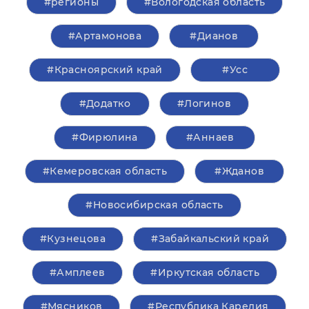
#регионы
#Вологодская область
#Артамонова
#Дианов
#Красноярский край
#Усс
#Додатко
#Логинов
#Фирюлина
#Аннаев
#Кемеровская область
#Жданов
#Новосибирская область
#Кузнецова
#Забайкальский край
#Амплеев
#Иркутская область
#Мясников
#Республика Карелия