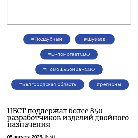
#Поддубный
#Шуваев
#ЕРпомогаетСВО
#ПомощьБойцамСВО
#Белгородская область
#регионы
ЦБСТ поддержал более 850
разработчиков изделий двойного
назначения
05 августа 2026,
18:50