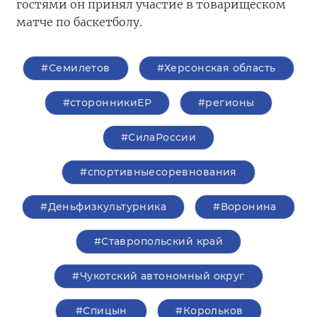
гостями он принял участие в товарищеском
матче по баскетболу.
#Семилетов
#Херсонская область
#сторонникиЕР
#регионы
#СилаРоссии
#спортивныесоревнования
#Деньфизкультурника
#Воронина
#Ставропольский край
#Чукотский автономный округ
#Спицын
#Корольков