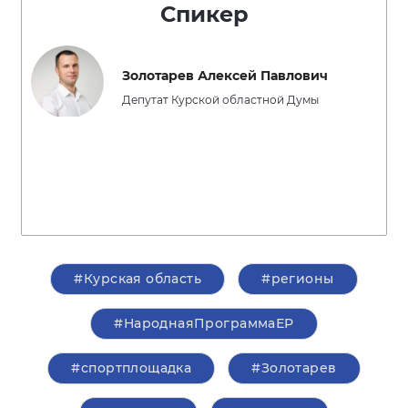
Спикер
Золотарев Алексей Павлович
Депутат Курской областной Думы
#Курская область
#регионы
#НароднаяПрограммаЕР
#спортплощадка
#Золотарев