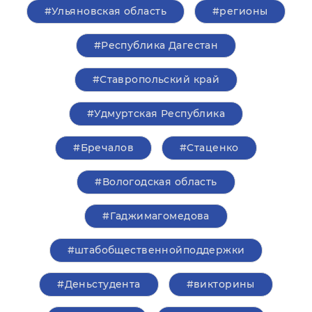
#Ульяновская область
#регионы
#Республика Дагестан
#Ставропольский край
#Удмуртская Республика
#Бречалов
#Стаценко
#Вологодская область
#Гаджимагомедова
#штабобщественнойподдержки
#Деньстудента
#викторины