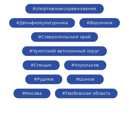
#спортивныесоревнования
#Деньфизкультурника
#Воронина
#Ставропольский край
#Чукотский автономный округ
#Спицын
#Корольков
#Руднев
#Шонов
#Москва
#Тамбовская область