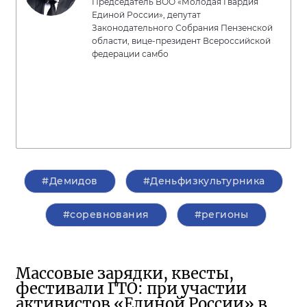
Председатель ВОО «Молодая Гвардия
Единой России», депутат
Законодательного Собрания Пензенской
области, вице-президент Всероссийской
федерации самбо
#Демидов
#Деньфизкультурника
#соревнования
#регионы
Массовые зарядки, квесты,
фестивали ГТО: при участии
активистов «Единой России» в