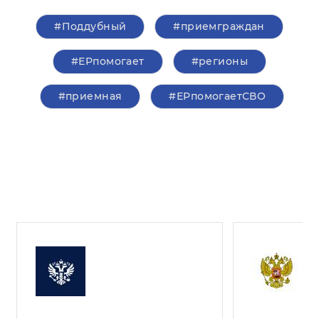
#Поддубный
#приемграждан
#ЕРпомогает
#регионы
#приемная
#ЕРпомогаетСВО