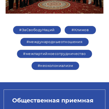
#ЗаСвободуНаций
#Климов
#международныеотношения
#межпартийноесотрудничество
#неоколониализм
Общественная приемная