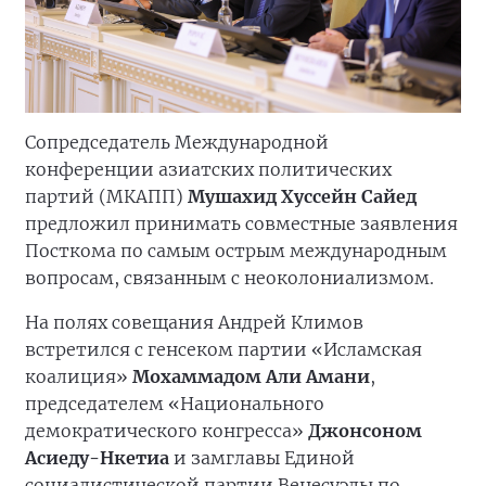
Сопредседатель Международной
конференции азиатских политических
партий (МКАПП)
Мушахид Хуссейн Сайед
предложил принимать совместные заявления
Посткома по самым острым международным
вопросам, связанным с неоколониализмом.
На полях совещания Андрей Климов
встретился с генсеком партии «Исламская
коалиция»
Мохаммадом Али Амани
,
председателем «Национального
демократического конгресса»
Джонсоном
Асиеду-Нкетиа
и замглавы Единой
социалистической партии Венесуэлы по