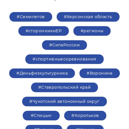
#Семилетов
#Херсонская область
#сторонникиЕР
#регионы
#СилаРоссии
#спортивныесоревнования
#Деньфизкультурника
#Воронина
#Ставропольский край
#Чукотский автономный округ
#Спицын
#Корольков