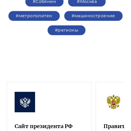
#Собянин
#Москва
#метрополитен
#машиностроение
#регионы
Сайт президента РФ
Правител