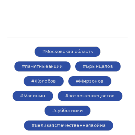
#Московская область
#памятныеакции
#Брынцалов
#Жолобов
#Мирзонов
#Малинин
#возложениецветов
#субботники
#ВеликаяОтечественнаявойна