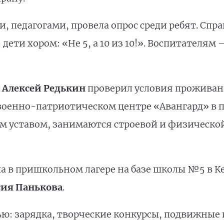
, педагогами, провела опрос среди ребят. Сп
дети хором: «Не 5, а 10 из 10!». Воспитателям —
а
Алексей Редькин
проверил условия проживан
 военно-патриотическом центре «Авангард» в п
им уставом, занимаются строевой и физическо
а в пришкольном лагере на базе школы №5 в 
сия Панькова
.
ю: зарядка, творческие конкурсы, подвижные и