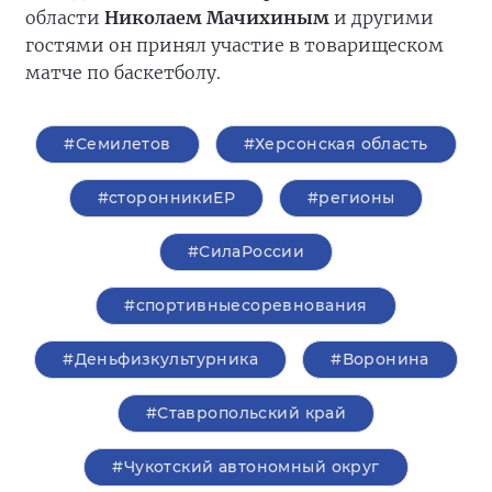
области
Николаем Мачихиным
и другими
гостями он принял участие в товарищеском
матче по баскетболу.
#Семилетов
#Херсонская область
#сторонникиЕР
#регионы
#СилаРоссии
#спортивныесоревнования
#Деньфизкультурника
#Воронина
#Ставропольский край
#Чукотский автономный округ