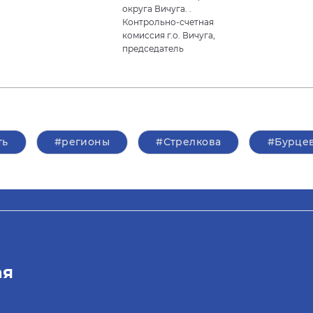
округа Вичуга. .
Контрольно-счетная
комиссия г.о. Вичуга,
председатель
ть
#регионы
#Стрелкова
#Бурце
ая