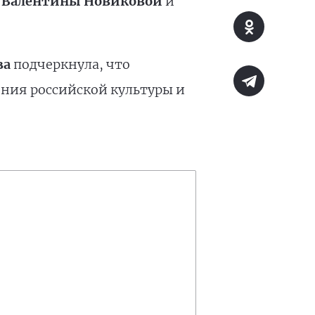
и
Валентины Новиковой
и
ва
подчеркнула, что
ния российской культуры и