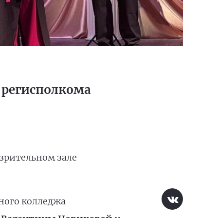
 регисполкома
 зрительном зале
ного колледжа