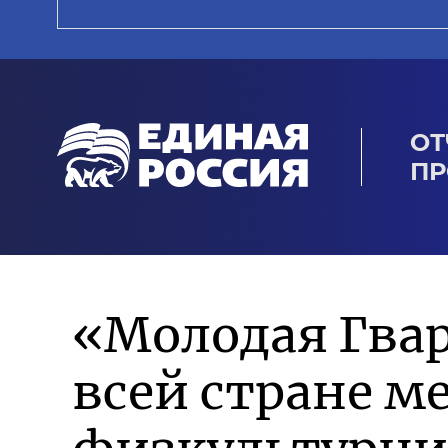
ОТ
ПР
«Молодая Гвар
всей стране м