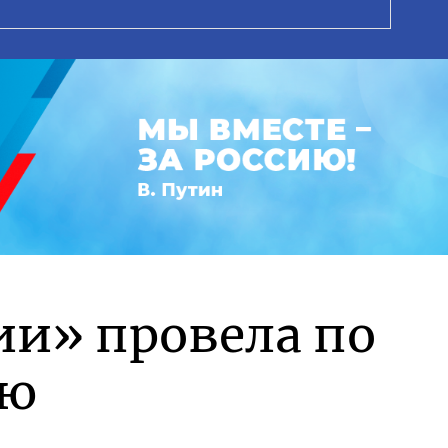
ии» провела по
ню