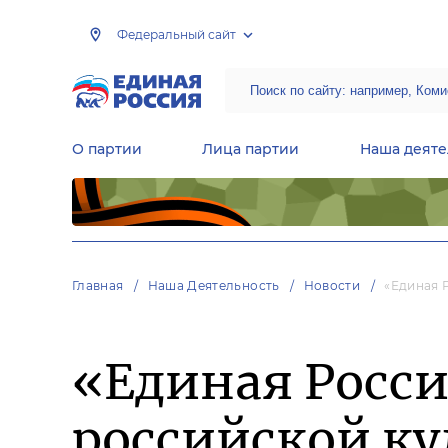
Федеральный сайт
О партии
Лица партии
Наша деяте
Центральная общественная приемная Председателя партии «Единая Россия»
Народная программа «Единой России»
Региональные общ
Руководящий состав Межрегиональных координационных советов
Центральная контрольная комиссия партии
Главная
Наша Деятельность
Новости
«Единая 
«Единая Росси
российской ку