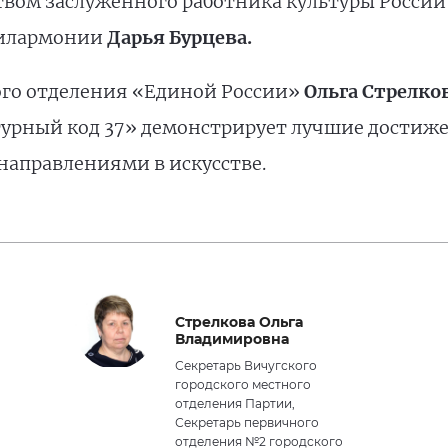
вом заслуженного работника культуры Росси
филармонии
Дарья Бурцева.
ого отделения «Единой России»
Ольга Стрелко
урный код 37» демонстрирует лучшие достиже
направлениями в искусстве.
Стрелкова Ольга
Владимировна
Секретарь Вичугского
городского местного
отделения Партии,
Секретарь первичного
отделения №2 городского