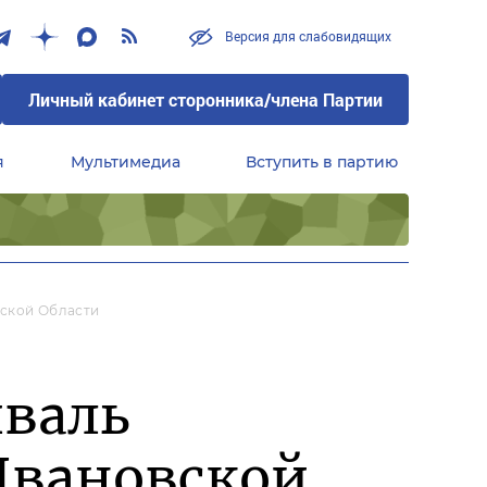
Версия для слабовидящих
Личный кабинет сторонника/члена Партии
я
Мультимедиа
Вступить в партию
Центральный совет сторонников партии «Единая Россия»
вской Области
иваль
Ивановской