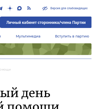
Версия для слабовидящих
Личный кабинет сторонника/члена Партии
я
Мультимедиа
Вступить в партию
Центральный совет сторонников партии «Единая Россия»
Помощи
ный день
й помощи