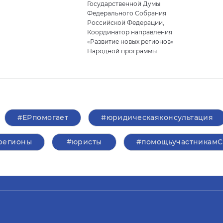
Государственной Думы
Федерального Собрания
Российской Федерации,
Координатор направления
«Развитие новых регионов»
Народной программы
#ЕРпомогает
#юридическаяконсультация
регионы
#юристы
#помощьучастникам