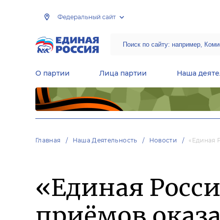
Федеральный сайт
О партии
Лица партии
Наша деяте
Центральная общественная приемная Председателя партии «Единая Россия»
Народная программа «Единой России»
Региональные общ
Руководящий состав Межрегиональных координационных советов
Центральная контрольная комиссия партии
Главная
Наша Деятельность
Новости
«Единая 
«Единая Росси
приёмов оказ