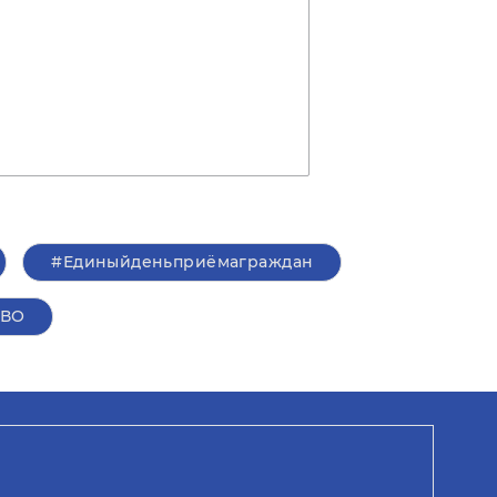
#Единыйденьприёмаграждан
СВО