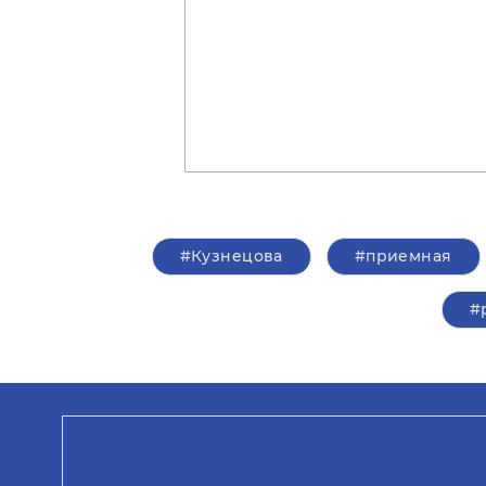
#Кузнецова
#приемная
#