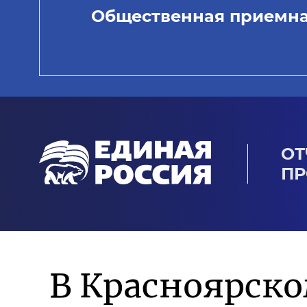
Общественная приемн
ОТ
ПР
В Красноярско