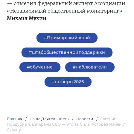
— отметил федеральный эксперт Ассоциации
«Независимый общественный мониторинг»
Михаил Мухин
.
#Приморский край
#штабобщественнойподдержки
#обучение
#наблюдатели
#выборы2026
Главная
Наша Деятельность
Новости
Евгений
Поддубный: Ветераны СВО — Это Та Сила, Которая Изменит
Страну