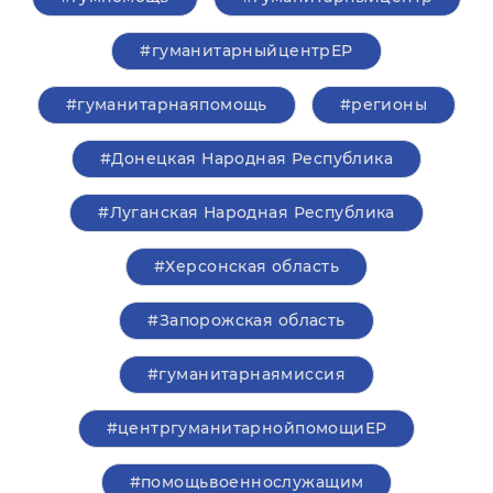
#гуманитарныйцентрЕР
#гуманитарнаяпомощь
#регионы
#Донецкая Народная Республика
#Луганская Народная Республика
#Херсонская область
#Запорожская область
#гуманитарнаямиссия
#центргуманитарнойпомощиЕР
#помощьвоеннослужащим