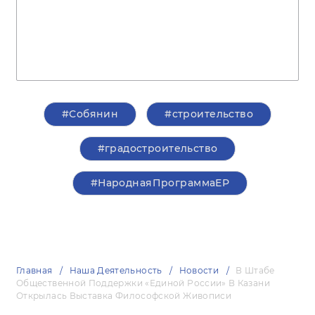
#Собянин
#строительство
#градостроительство
#НароднаяПрограммаЕР
Главная
Наша Деятельность
Новости
В Штабе
Общественной Поддержки «Единой России» В Казани
Открылась Выставка Философской Живописи