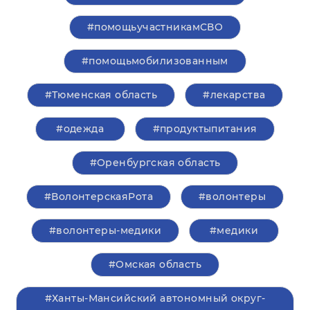
#помощьучастникамСВО
#помощьмобилизованным
#Тюменская область
#лекарства
#одежда
#продуктыпитания
#Оренбургская область
#ВолонтерскаяРота
#волонтеры
#волонтеры-медики
#медики
#Омская область
#Ханты-Мансийский автономный округ-