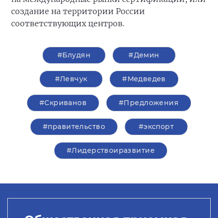
создание на территории России
соответствующих центров.
#Блудян
#Демин
#Левчук
#Медведев
#Скриванов
#Предложения
#правительство
#экспорт
#Лидерствоиразвитие