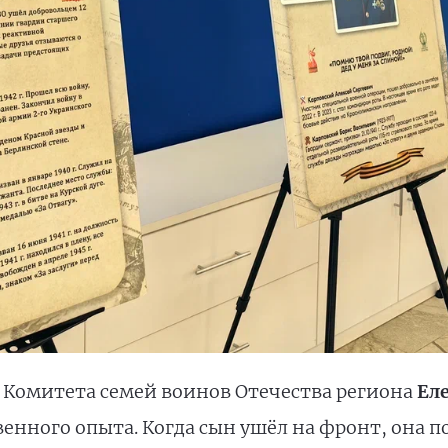
ь Комитета семей воинов Отечества региона
Ел
венного опыта. Когда сын ушёл на фронт, она п