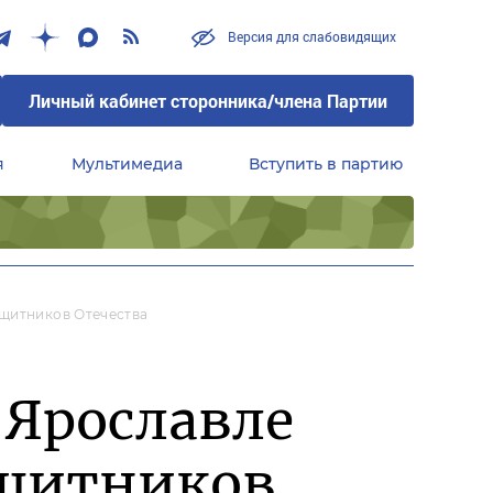
Версия для слабовидящих
Личный кабинет сторонника/члена Партии
я
Мультимедиа
Вступить в партию
Центральный совет сторонников партии «Единая Россия»
ащитников Отечества
 Ярославле
ащитников