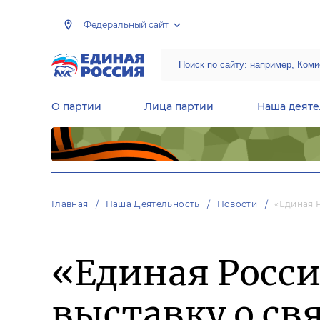
Федеральный сайт
О партии
Лица партии
Наша деяте
Центральная общественная приемная Председателя партии «Единая Россия»
Народная программа «Единой России»
Региональные общ
Руководящий состав Межрегиональных координационных советов
Центральная контрольная комиссия партии
Главная
Наша Деятельность
Новости
«Единая 
«Единая Росси
выставку о с