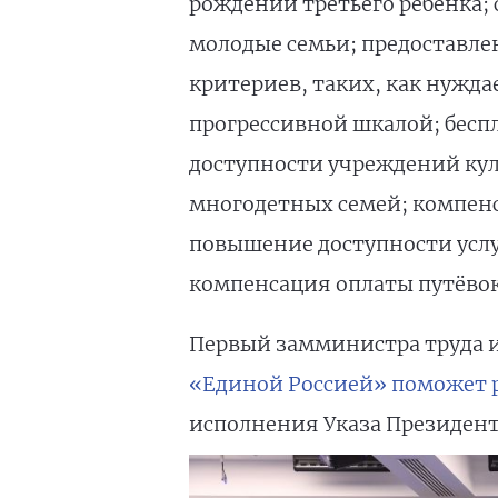
рождении третьего ребёнка
молодые семьи; предоставле
критериев, таких, как нужда
прогрессивной шкалой; бесп
доступности учреждений кул
многодетных семей; компен
повышение доступности услуг
компенсация оплаты путёвок 
Первый замминистра труда 
«Единой Россией» поможет 
исполнения Указа Президента.