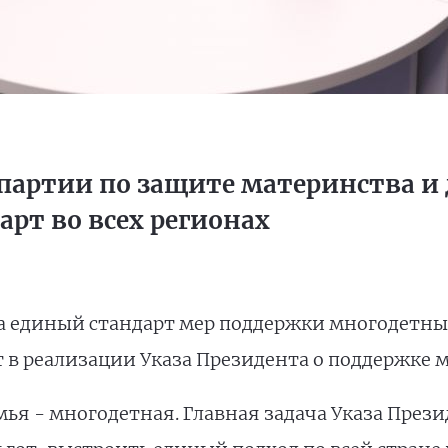
партии по защите материнства и 
рт во всех регионах
а единый стандарт мер поддержки многодетны
т в реализации Указа Президента о поддержке 
мья - многодетная. Главная задача Указа През