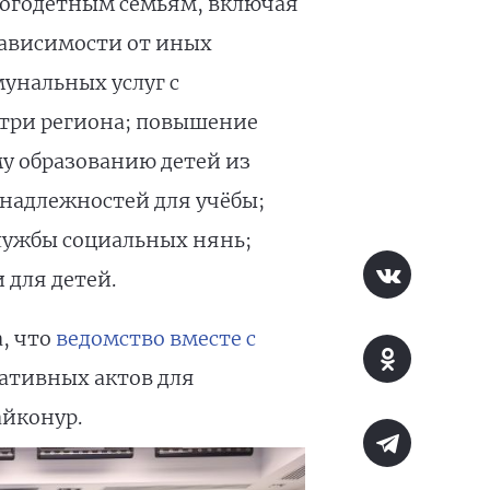
ногодетным семьям, включая
зависимости от иных
унальных услуг с
утри региона; повышение
у образованию детей из
надлежностей для учёбы;
службы социальных нянь;
 для детей.
, что
ведомство вместе с
ативных актов для
айконур.