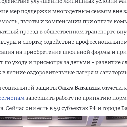
; содействие улучшению жилищных условий м
ние мер поддержки многодетным семьям вне 
емость; льготы и компенсации при оплате комм
латный проезд в общественном транспорте вн
ьтуры и спорта; содействие профессиональном
сация на приобретение школьной формы и при
 по уходу и присмотру за детьми - развитие 
в летние оздоровительные лагеря и санатории
и социальной защиты
Ольга Баталина
отметила
регионам
завершить работу по принятию норм
 Сейчас они есть в 59 субъектах РФ и городе Б