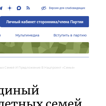
Версия для слабовидящих
Личный кабинет сторонника/члена Партии
я
Мультимедиа
Вступить в партию
Центральный совет сторонников партии «Единая Россия»
ых Семей И Предложения В Нацпроект «Семья»
единый
детных семей