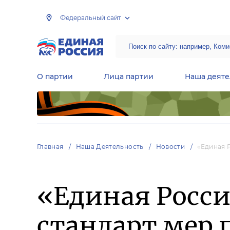
Федеральный сайт
О партии
Лица партии
Наша деяте
Центральная общественная приемная Председателя партии «Единая Россия»
Народная программа «Единой России»
Региональные общ
Руководящий состав Межрегиональных координационных советов
Центральная контрольная комиссия партии
Главная
Наша Деятельность
Новости
«Единая 
«Единая Росс
стандарт мер