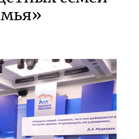
емья»