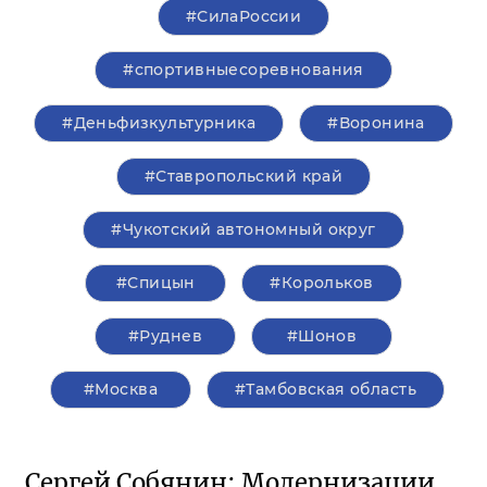
#СилаРоссии
#спортивныесоревнования
#Деньфизкультурника
#Воронина
#Ставропольский край
#Чукотский автономный округ
#Спицын
#Корольков
#Руднев
#Шонов
#Москва
#Тамбовская область
Сергей Собянин: Модернизации