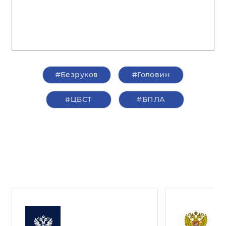
#Безруков
#Головин
#ЦБСТ
#БПЛА