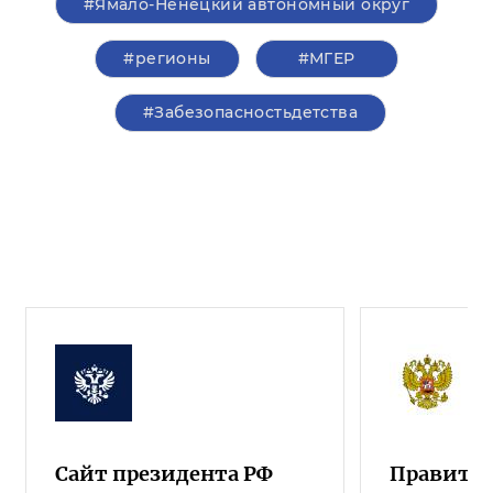
#Ямало-Ненецкий автономный округ
#регионы
#‎МГЕР‬
#Забезопасностьдетства
Сайт президента РФ
Правител